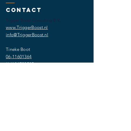
Contact
Trigger Boost Consulting B.V.
www.TriggerBoost.nl
info@TriggerBoost.nl
Tineke Boot
06-11601364
KvK
81733585
SOCIAL MEDIA
stel je
vraag