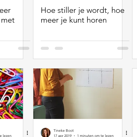
eer
Hoe stiller je wordt, hoe
n met
meer je kunt horen
Tineke Boot
e lezen
17 apr 2019
1 minuten om te lezen