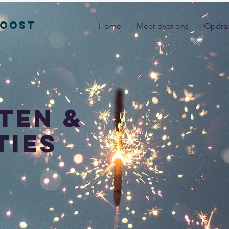
BOOSt
Home
Meer over ons
Opdra
ten &
ties