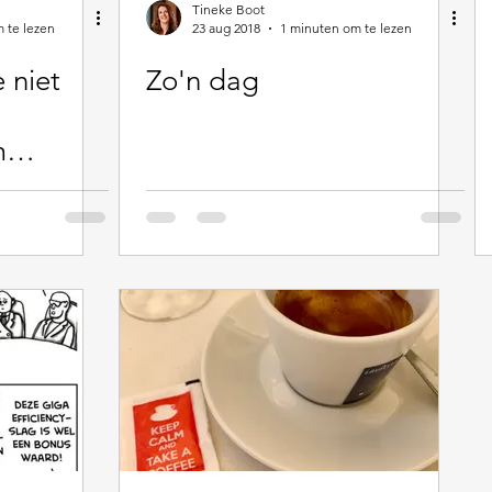
Tineke Boot
 te lezen
23 aug 2018
1 minuten om te lezen
 niet
Zo'n dag
m
e