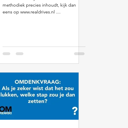
methodiek precies inhoudt, kijk dan
eens op www.realdrives.nl ....