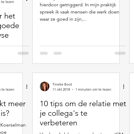
 te lezen
hierdoor getriggerd. In mijn praktijk
spreek ik vaak mensen die werk doen
r het
waar ze goed in zijn,...
goede
yse
Tineke Boot
 te lezen
11 okt 2018
1 minuten om te lezen
kt meer
10 tips om de relatie met
is?
je collega's te
verbeteren
m Koerselman
hoe