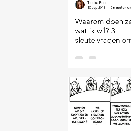
Tineke Boot
10 sep 2018
2 minuten om
Waarom doen ze
wat ik wil? 3
sleutelvragen o
eigenaarschap t
vergroten bij
medewerkers