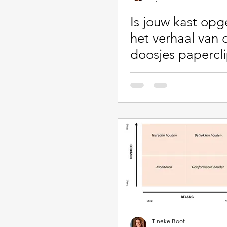
Is jouw kast opg
het verhaal van 
doosjes papercl
Tineke Boot