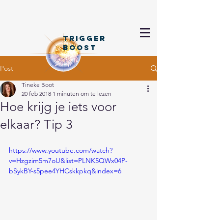
TRIGGER
BOOSt
Post
Tineke Boot
20 feb 2018
1 minuten om te lezen
Hoe krijg je iets voor
elkaar? Tip 3
https://www.youtube.com/watch?
v=Hzgzim5m7oU&list=PLNK5QWx04P-
bSykBY-s5pee4YHCskkpkq&index=6