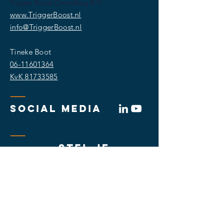
Trigger Boost Consulting B.V.
www.TriggerBoost.nl
info@TriggerBoost.nl
Tineke Boot
06-11601364
KvK
81733585
SOCIAL MEDIA
stel je
vraag
Ik ga akkoord met de voorwaarden
Ja