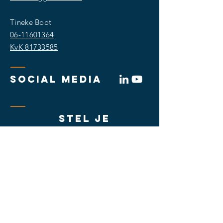
Tineke Boot
06-11601364
KvK
81733585
SOCIAL MEDIA
stel je
vraag
Ik ga akkoord met de voorwaarden
Ja